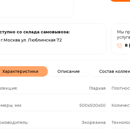
ступно со склада самовывоза:
Мы пр
услуг
г.Москва ул. Люблинская 72
8 
Характеристики
Описание
Состав колле
ллекция:
Гладкая
Плотнос
меры, мм:
500x500x50
Количест
оизводитель:
Экорезина
Техноло