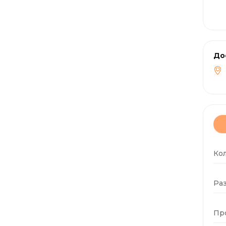
До
Ко
Раз
Пр