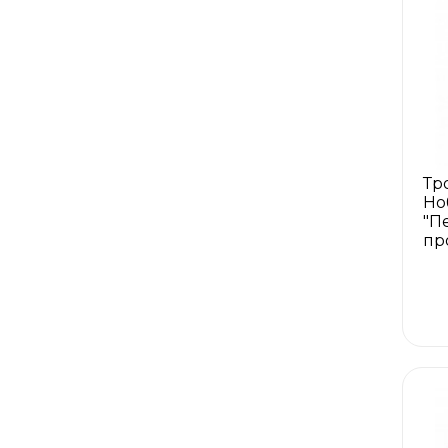
Тр
Но
"П
пр