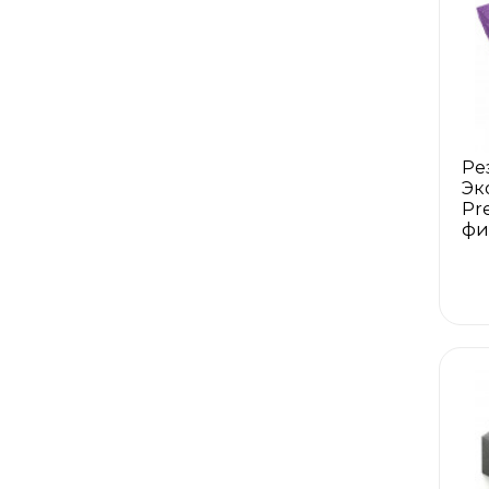
Ре
Эк
Pr
фи