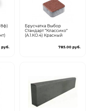
П8ф)
Брусчатка Выбор
Стандарт "Классико"
нт)
(А.1.КО.4) Красный
0 руб.
785.00 руб.