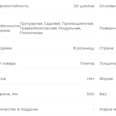
розостойкость:
20 циклов
Основан
Тротуарная, Садовая, Промышленная,
обенности
Травмобезопасная, Модульная,
Поверхн
елия:
Полнотелая
одажа:
В розницу
Страна:
 товара:
Плитка
Толщина
ка:
Нет
Форма:
рина, мм:
500
Вес:
ичество в поддоне:
-
Марка м