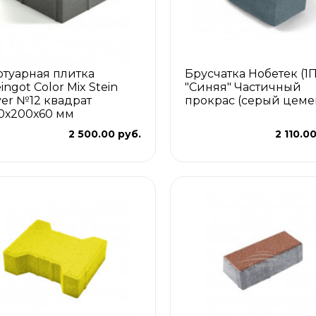
отуарная плитка
Брусчатка Нобетек (1
ingot Color Mix Stein
"Синяя" Частичный
lver №12 квадрат
прокрас (серый цеме
0х200х60 мм
2 500.00 руб.
2 110.0