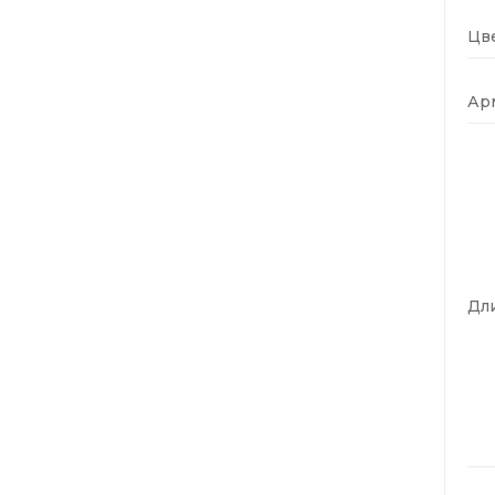
Цве
Ар
Дли