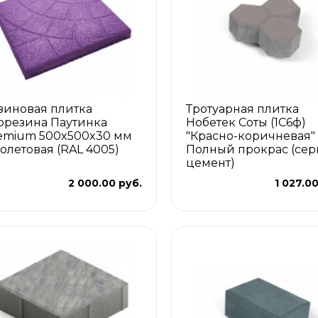
зиновая плитка
Тротуарная плитка
орезина Паутинка
Нобетек Соты (1С6ф)
emium 500x500x30 мм
"Красно-коричневая"
олетовая (RAL 4005)
Полный прокрас (се
цемент)
2 000.00 руб.
1 027.0