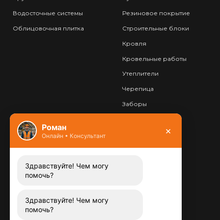
Водосточные системы
Резиновое покрытие
Облицовочная плитка
Строительные блоки
Кровля
Кровельные работы
Утеплители
Черепица
Заборы
Фундамент
Роман
×
Онлайн • Консультант
Контакты
8 (800) 444-13-52
Заказать звонок
Здравствуйте! Чем могу
помочь?
Адрес:
115487
,
,
г. Москва
Здравствуйте! Чем могу
Люблинская ул., д.72
помочь?