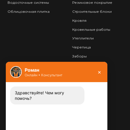
Водосточные системы
Резиновое покрытие
Облицовочная плитка
Строительные блоки
Кровля
Кровельные работы
Утеплители
Черепица
Заборы
Фундамент
Роман
×
Онлайн • Консультант
Контакты
8 (800) 444-13-52
Заказать звонок
Здравствуйте! Чем могу
помочь?
Адрес:
115487
,
,
г. Москва
Люблинская ул., д.72
E-mail: