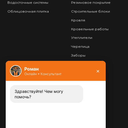
Водосточные системы
Резиновое покрытие
Облицовочная плитка
Строительные блоки
Кровля
Кровельные работы
Утеплители
Черепица
Заборы
Фундамент
Роман
×
Онлайн • Консультант
Контакты
8 (800) 444-13-52
Заказать звонок
Здравствуйте! Чем могу
помочь?
Адрес:
115487
,
,
г. Москва
Люблинская ул., д.72
E-mail: