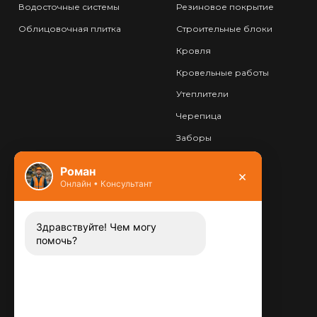
Водосточные системы
Резиновое покрытие
Облицовочная плитка
Строительные блоки
Кровля
Кровельные работы
Утеплители
Черепица
Заборы
Фундамент
Роман
×
Онлайн • Консультант
Контакты
8 (800) 444-13-52
Заказать звонок
Здравствуйте! Чем могу
помочь?
Адрес:
115487
,
,
г. Москва
Люблинская ул., д.72
E-mail: